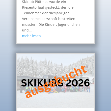
Skiclub Pöttmes wurde ein
Riesentorlauf gesteckt, den die
Teilnehmer der diesjährigen
Vereinsmeisterschaft bestreiten
mussten. Die Kinder, Jugendlichen
und...
mehr lesen