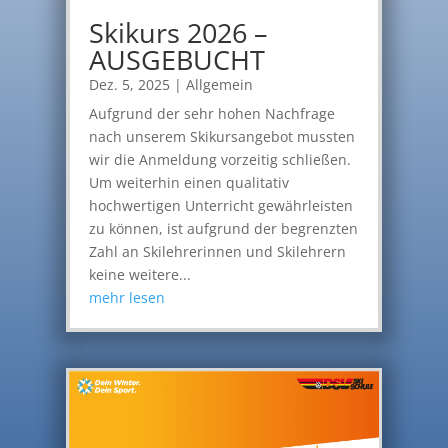
Skikurs 2026 –
AUSGEBUCHT
Dez. 5, 2025
|
Allgemein
Aufgrund der sehr hohen Nachfrage
nach unserem Skikursangebot mussten
wir die Anmeldung vorzeitig schließen.
Um weiterhin einen qualitativ
hochwertigen Unterricht gewährleisten
zu können, ist aufgrund der begrenzten
Zahl an Skilehrerinnen und Skilehrern
keine weitere...
mehr lesen