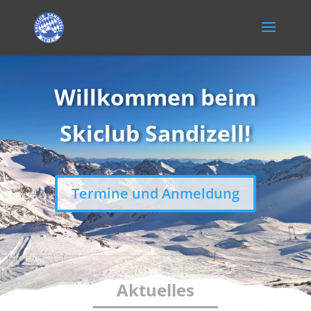
Willkommen beim
Skiclub San
dizell!
Termine und Anmeldung
Aktuelles