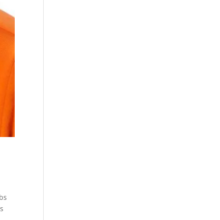
ubs
ls