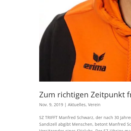
Zum richtigen Zeitpunkt f
Nov. 9, 2019
|
Aktuelles
,
Verein
SZ TRIFFT Manfred Schwarz, der nach 30 Jahre
Sandizell abgibt Menschen, betont Manfred S
Vorsitzender eines Skiclubs. Der 57-Jährige mag