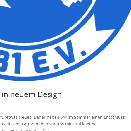
lt in neuem Design
it füretwas Neues. Daher haben wir im Sommer einen Entschluss
 Aus diesem Grund haben wir uns mit Grafikheimat
s Logos gearbeitet. Das...